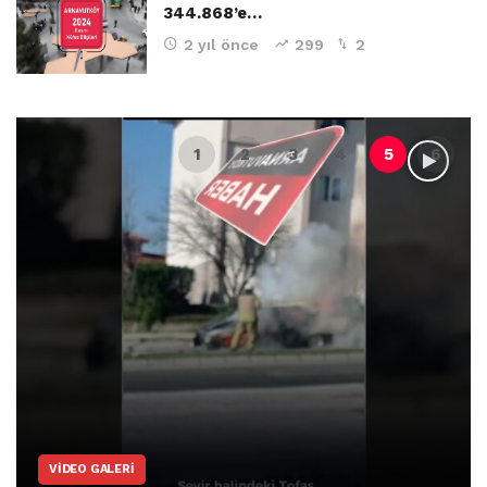
344.868’e…
2 yıl önce
299
2
ARNAVUTKÖY