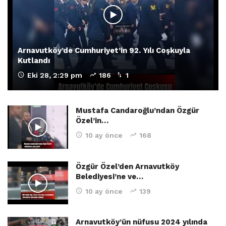
Arnavutköy’de Cumhuriyet’in 92. Yılı Coşkuyla
Kutlandı
Eki 28, 2:29 pm
186
1
Mustafa Candaroğlu’ndan Özgür
Özel’in…
10 ay önce
168
Özgür Özel’den Arnavutköy
Belediyesi’ne ve…
10 ay önce
139
Arnavutköy’ün nüfusu 2024 yılında