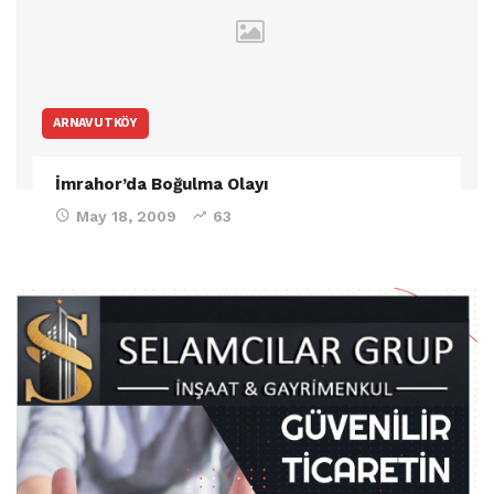
ARNAVUTKÖY
İmrahor’da Boğulma Olayı
May 18, 2009
63