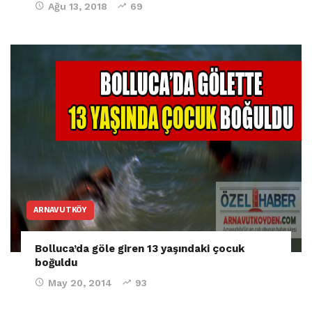
Ağu 13, 2018
69
ARNAVUTKÖY
Bolluca’da göle giren 13 yaşındaki çocuk
boğuldu
May 20, 2014
93