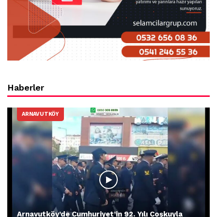
Haberler
ARNAVUTKÖY
Arnavutköy’de Cumhuriyet’in 92. Yılı Coşkuyla