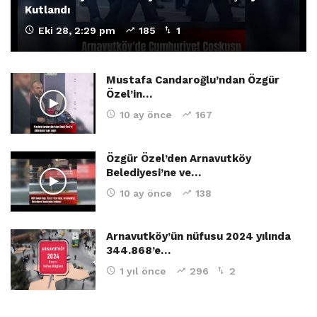
Kutlandı
Eki 28, 2:29 pm
185
1
Mustafa Candaroğlu’ndan Özgür
Özel’in…
10 ay önce
167
Özgür Özel’den Arnavutköy
Belediyesi’ne ve…
10 ay önce
138
Arnavutköy’ün nüfusu 2024 yılında
344.868’e…
1 yıl önce
296
2