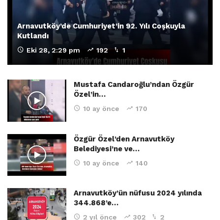
Arnavutköy’de Cumhuriyet’in 92. Yılı Coşkuyla
Kutlandı
Eki 28, 2:29 pm
192
1
Mustafa Candaroğlu’ndan Özgür
Özel’in…
10 ay önce
170
Özgür Özel’den Arnavutköy
Belediyesi’ne ve…
10 ay önce
140
Arnavutköy’ün nüfusu 2024 yılında
344.868’e…
2 yıl önce
302
2