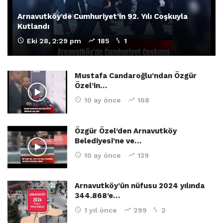
Arnavutköy’de Cumhuriyet’in 92. Yılı Coşkuyla
Kutlandı
Eki 28, 2:29 pm
185
1
Mustafa Candaroğlu’ndan Özgür
Özel’in…
10 ay önce
168
Özgür Özel’den Arnavutköy
Belediyesi’ne ve…
10 ay önce
139
Arnavutköy’ün nüfusu 2024 yılında
344.868’e…
1 yıl önce
299
2