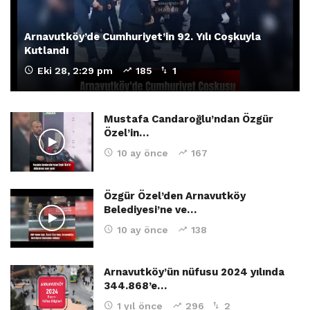
Arnavutköy’de Cumhuriyet’in 92. Yılı Coşkuyla
Kutlandı
Eki 28, 2:29 pm
185
1
Mustafa Candaroğlu’ndan Özgür
Özel’in…
10 ay önce
167
Özgür Özel’den Arnavutköy
Belediyesi’ne ve…
10 ay önce
138
Arnavutköy’ün nüfusu 2024 yılında
344.868’e…
1 yıl önce
296
2