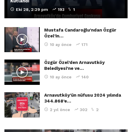
Kutlandı
Eki 28, 2:29 pm
193
1
Mustafa Candaroğlu’ndan Özgür
Özel’in…
10 ay önce
171
Özgür Özel’den Arnavutköy
Belediyesi’ne ve…
10 ay önce
140
Arnavutköy’ün nüfusu 2024 yılında
344.868’e…
2 yıl önce
302
2