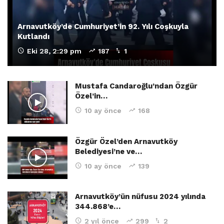
Arnavutköy’de Cumhuriyet’in 92. Yılı Coşkuyla
Kutlandı
Eki 28, 2:29 pm
187
1
Mustafa Candaroğlu’ndan Özgür
Özel’in…
10 ay önce
168
Özgür Özel’den Arnavutköy
Belediyesi’ne ve…
10 ay önce
139
Arnavutköy’ün nüfusu 2024 yılında
344.868’e…
2 yıl önce
299
2