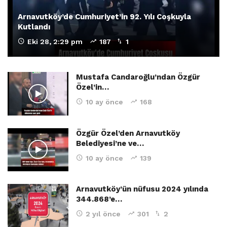
Arnavutköy’de Cumhuriyet’in 92. Yılı Coşkuyla
Kutlandı
Eki 28, 2:29 pm
187
1
Mustafa Candaroğlu’ndan Özgür
Özel’in…
10 ay önce
168
Özgür Özel’den Arnavutköy
Belediyesi’ne ve…
10 ay önce
139
Arnavutköy’ün nüfusu 2024 yılında
344.868’e…
2 yıl önce
301
2