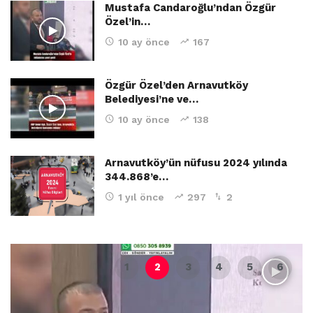
Mustafa Candaroğlu’ndan Özgür
Özel’in…
10 ay önce
167
Özgür Özel’den Arnavutköy
Belediyesi’ne ve…
10 ay önce
138
Arnavutköy’ün nüfusu 2024 yılında
344.868’e…
1 yıl önce
297
2