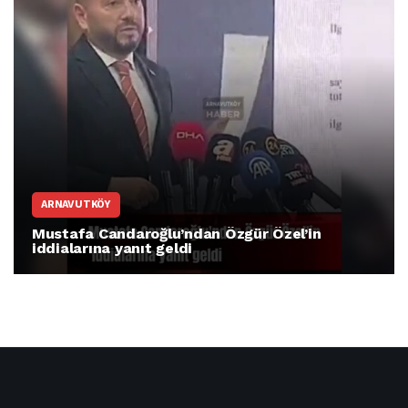
ARNAVUTKÖY
r Özel’in
Özgür Özel’den Arnavutköy Beled
Mustafa Candaroğlu’na yönelik 