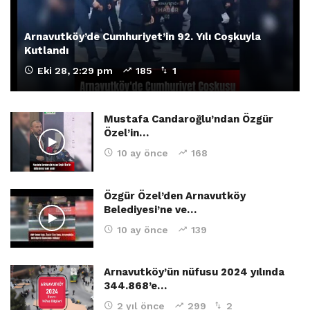
Arnavutköy’de Cumhuriyet’in 92. Yılı Coşkuyla
Kutlandı
Eki 28, 2:29 pm
185
1
Mustafa Candaroğlu’ndan Özgür
Özel’in…
10 ay önce
168
Özgür Özel’den Arnavutköy
Belediyesi’ne ve…
10 ay önce
139
Arnavutköy’ün nüfusu 2024 yılında
344.868’e…
2 yıl önce
299
2