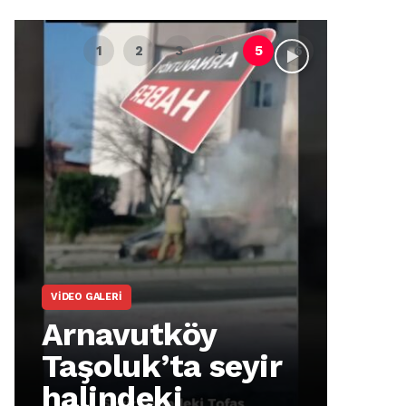
VIDEO GALERI
ARNA
Arnavutköy
Ar
Taşoluk’ta seyir
İm
halindeki
Ma