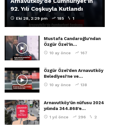
Arnavutköy’de Cumhuriyet’in
92. Yılı Coşkuyla Kutlandı
Eki 28, 2:29 pm
185
1
Mustafa Candaroğlu’ndan
Özgür Özel’in…
10 ay önce
167
Özgür Özel’den Arnavutköy
Belediyesi’ne ve…
10 ay önce
138
Arnavutköy’ün nüfusu 2024
yılında 344.868’e…
1 yıl önce
296
2