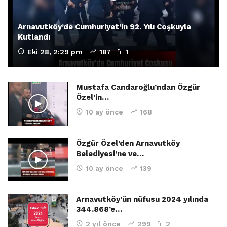
Arnavutköy’de Cumhuriyet’in 92. Yılı Coşkuyla
Kutlandı
Eki 28, 2:29 pm
187
1
Mustafa Candaroğlu’ndan Özgür
Özel’in…
10 ay önce
168
Özgür Özel’den Arnavutköy
Belediyesi’ne ve…
10 ay önce
139
Arnavutköy’ün nüfusu 2024 yılında
344.868’e…
2 yıl önce
299
2