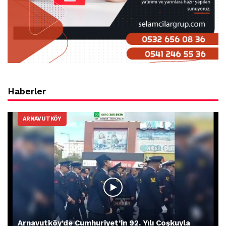
Haberler
ARNAVUTKÖY
Arnavutköy’de Cumhuriyet’in 92. Yılı Coşkuyla