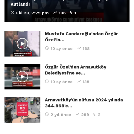
Kutlandı
Eki 28, 2:29 pm
186
1
Mustafa Candaroğlu’ndan Özgür
Özel’in…
10 ay önce
168
Özgür Özel’den Arnavutköy
Belediyesi’ne ve…
10 ay önce
139
Arnavutköy’ün nüfusu 2024 yılında
344.868’e…
2 yıl önce
299
2