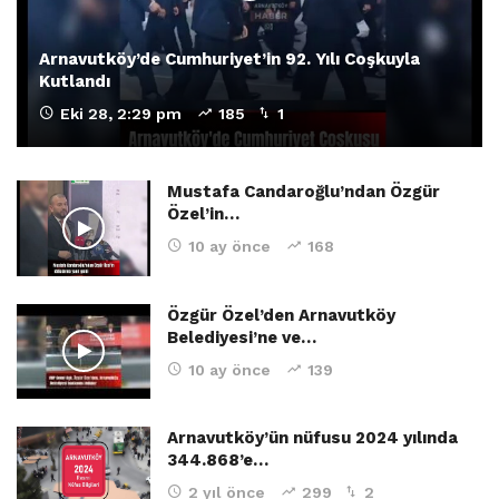
Arnavutköy’de Cumhuriyet’in 92. Yılı Coşkuyla
Kutlandı
Eki 28, 2:29 pm
185
1
Mustafa Candaroğlu’ndan Özgür
Özel’in…
10 ay önce
168
Özgür Özel’den Arnavutköy
Belediyesi’ne ve…
10 ay önce
139
Arnavutköy’ün nüfusu 2024 yılında
344.868’e…
2 yıl önce
299
2