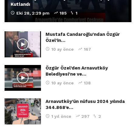
Kutlandı
Eki 28, 2:29 pm
185
1
Mustafa Candaroğlu’ndan Özgür
Özel’in…
10 ay önce
167
Özgür Özel’den Arnavutköy
Belediyesi’ne ve…
10 ay önce
138
Arnavutköy’ün nüfusu 2024 yılında
344.868’e…
1 yıl önce
297
2