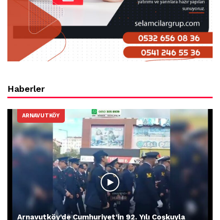
Haberler
ARNAVUTKÖY
Arnavutköy’de Cumhuriyet’in 92. Yılı Coşkuyla