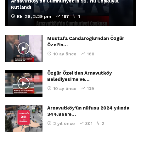
Arnavutköy’de Cumhuriyet’in 92. Yılı Coşkuyla
Kutlandı
Eki 28, 2:29 pm
187
1
Mustafa Candaroğlu’ndan Özgür
Özel’in…
10 ay önce
168
Özgür Özel’den Arnavutköy
Belediyesi’ne ve…
10 ay önce
139
Arnavutköy’ün nüfusu 2024 yılında
344.868’e…
2 yıl önce
301
2