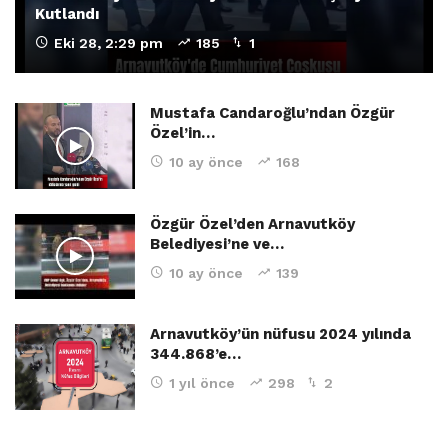
Kutlandı
Eki 28, 2:29 pm
185
1
Mustafa Candaroğlu’ndan Özgür
Özel’in…
10 ay önce
168
Özgür Özel’den Arnavutköy
Belediyesi’ne ve…
10 ay önce
139
Arnavutköy’ün nüfusu 2024 yılında
344.868’e…
1 yıl önce
298
2