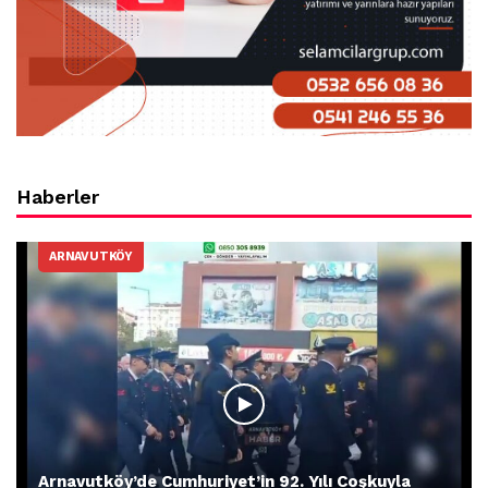
Haberler
ARNAVUTKÖY
Arnavutköy’de Cumhuriyet’in 92. Yılı Coşkuyla