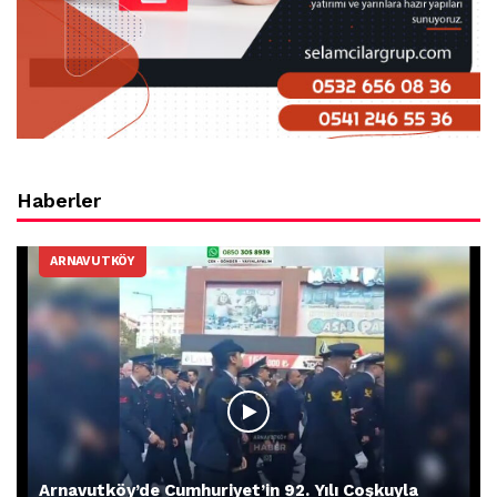
Haberler
ARNAVUTKÖY
Arnavutköy’de Cumhuriyet’in 92. Yılı Coşkuyla