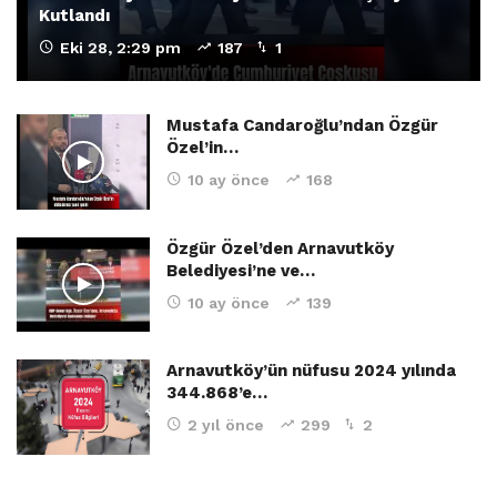
Kutlandı
Eki 28, 2:29 pm
187
1
Mustafa Candaroğlu’ndan Özgür
Özel’in…
10 ay önce
168
Özgür Özel’den Arnavutköy
Belediyesi’ne ve…
10 ay önce
139
Arnavutköy’ün nüfusu 2024 yılında
344.868’e…
2 yıl önce
299
2