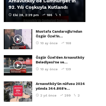
Arnavutköy’de Cumhuriyet’in
92. Yılı Coşkuyla Kutlandı
Eki 28, 2:29 pm
186
1
Mustafa Candaroğlu’ndan
Özgür Özel’in…
10 ay önce
168
Özgür Özel’den Arnavutköy
Belediyesi’ne ve…
10 ay önce
139
Arnavutköy’ün nüfusu 2024
yılında 344.868’e…
2 yıl önce
299
2