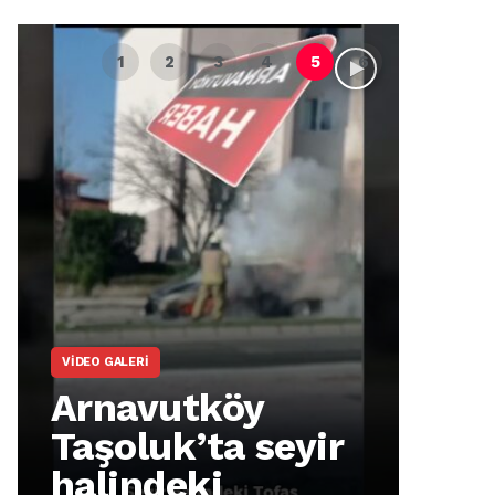
VIDEO GALERI
ARNA
Arnavutköy
Ar
Taşoluk’ta seyir
İm
halindeki
Ma