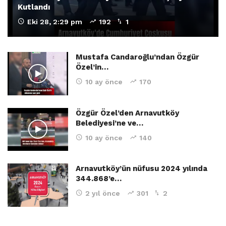
Kutlandı
Eki 28, 2:29 pm
192
1
Mustafa Candaroğlu’ndan Özgür
Özel’in…
10 ay önce
170
Özgür Özel’den Arnavutköy
Belediyesi’ne ve…
10 ay önce
140
Arnavutköy’ün nüfusu 2024 yılında
344.868’e…
2 yıl önce
301
2