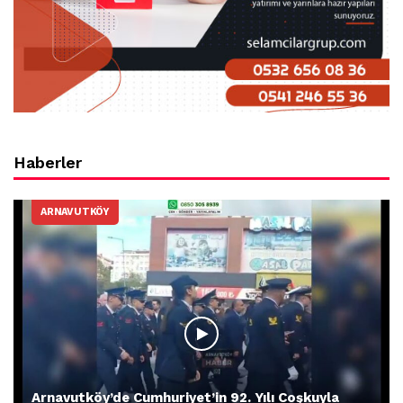
Haberler
ARNAVUTKÖY
Arnavutköy’de Cumhuriyet’in 92. Yılı Coşkuyla