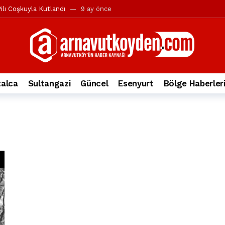
ılı Coşkuyla Kutlandı
9 ay önce
l’in iddialarına yanıt geldi
10 ay önce
yesi’ne ve Mustafa Candaroğlu’na yönelik suçlamalar
10 ay önce
a 344.868’e ulaştı
1 yıl önce
deki otomobil alev alev yandı.
2 yıl önce
alca
Sultangazi
Güncel
Esenyurt
Bölge Haberler
nleri protesto gösterisi düzenledi
2 yıl önce
t Bayramı kutlamaları coşkuyla gerçekleşti
2 yıl önce
irbirlerinin üzerine devrildi
2 yıl önce
ada, taksideki yolcu öldü
3 yıl önce
nı tepkisi
3 yıl önce