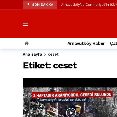
SON DAKİKA
Arnavutköy’de Cumhuriyet’in 92. Y
Mustafa Candaroğlu’ndan Özgür Öze
Özgür Özel’den Arnavutköy Beledi
Arnavutköy’ün nüfusu 2024 yılınd
Arnavutköy Taşoluk’ta seyir halin
Arnavutköy Haber
Çat
Arnavutköy İmrahor Mahallesi saki
Ana sayfa
ceset
Arnavutköy’de 29 Ekim Cumhuriye
Etiket:
ceset
Toprak kaydı: 3 hafriyat kamyonu b
İstanbul Havalimanı yolundaki kaz
Arnavutkoy Belediyesi’ne su baskı