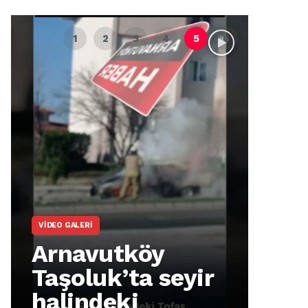
VIDEO GALERI
ARNA
Arnavutköy
Ar
Taşoluk’ta seyir
İm
halindeki
Ma