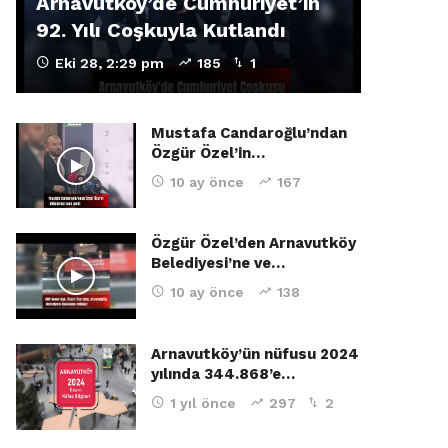
Arnavutköy’de Cumhuriyet’in
92. Yılı Coşkuyla Kutlandı
Eki 28, 2:29 pm
185
1
Mustafa Candaroğlu’ndan
Özgür Özel’in…
10 ay önce
167
Özgür Özel’den Arnavutköy
Belediyesi’ne ve…
10 ay önce
138
Arnavutköy’ün nüfusu 2024
yılında 344.868’e…
1 yıl önce
297
2