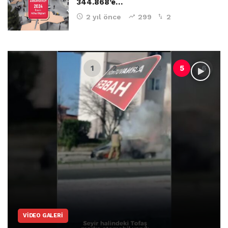
344.868’e…
2 yıl önce
299
2
VIDEO GALERI