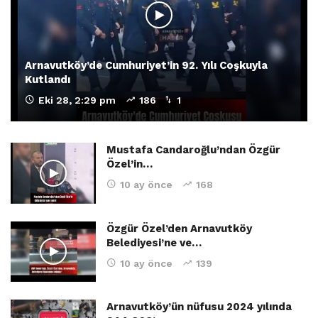
Arnavutköy’de Cumhuriyet’in 92. Yılı Coşkuyla
Kutlandı
Eki 28, 2:29 pm
186
1
Mustafa Candaroğlu’ndan Özgür
Özel’in…
10 ay önce
168
Özgür Özel’den Arnavutköy
Belediyesi’ne ve…
10 ay önce
139
Arnavutköy’ün nüfusu 2024 yılında