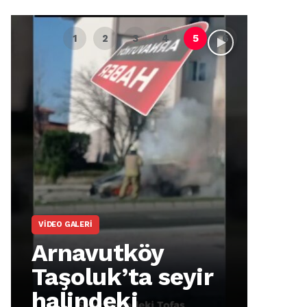
VIDEO GALERI
ARNA
Arnavutköy
Ar
Taşoluk’ta seyir
İm
halindeki
Ma