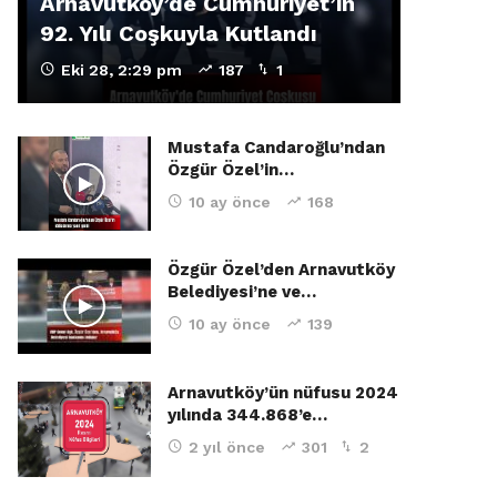
Arnavutköy’de Cumhuriyet’in
92. Yılı Coşkuyla Kutlandı
Eki 28, 2:29 pm
187
1
Mustafa Candaroğlu’ndan
Özgür Özel’in…
10 ay önce
168
Özgür Özel’den Arnavutköy
Belediyesi’ne ve…
10 ay önce
139
Arnavutköy’ün nüfusu 2024
yılında 344.868’e…
2 yıl önce
301
2