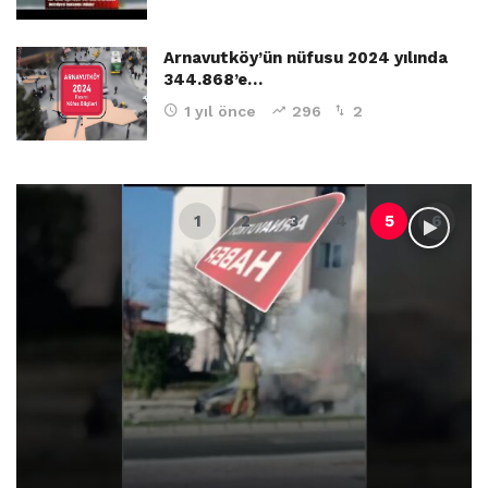
Arnavutköy’ün nüfusu 2024 yılında
344.868’e…
1 yıl önce
296
2