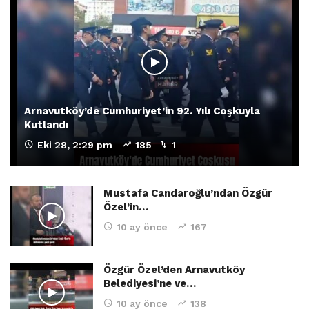
Arnavutköy’de Cumhuriyet’in 92. Yılı Coşkuyla
Kutlandı
Eki 28, 2:29 pm
185
1
Mustafa Candaroğlu’ndan Özgür
Özel’in…
10 ay önce
167
Özgür Özel’den Arnavutköy
Belediyesi’ne ve…
10 ay önce
138