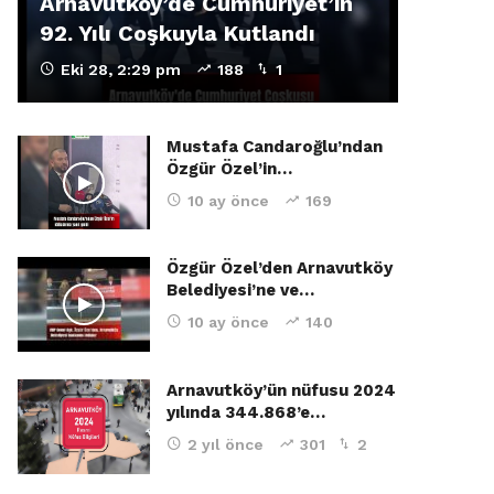
Arnavutköy’de Cumhuriyet’in
92. Yılı Coşkuyla Kutlandı
Eki 28, 2:29 pm
188
1
Mustafa Candaroğlu’ndan
Özgür Özel’in…
10 ay önce
169
Özgür Özel’den Arnavutköy
Belediyesi’ne ve…
10 ay önce
140
Arnavutköy’ün nüfusu 2024
yılında 344.868’e…
2 yıl önce
301
2