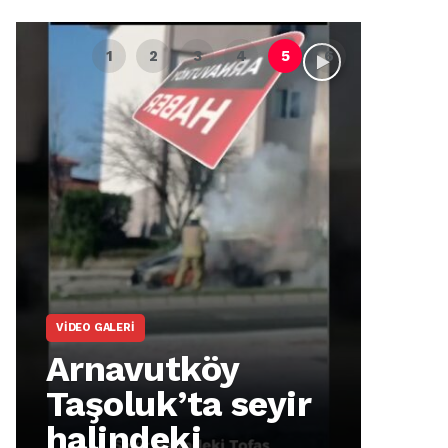
VIDEO GALERI
ARNA
Arnavutköy
Ar
Taşoluk’ta seyir
İm
halindeki
Ma