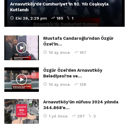
Arnavutköy’de Cumhuriyet’in 92. Yılı Coşkuyla
Kutlandı
Eki 28, 2:29 pm
185
1
Mustafa Candaroğlu’ndan Özgür
Özel’in…
10 ay önce
167
Özgür Özel’den Arnavutköy
Belediyesi’ne ve…
10 ay önce
138
Arnavutköy’ün nüfusu 2024 yılında
344.868’e…
1 yıl önce
297
2