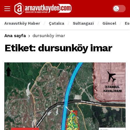
Arnavutköy Haber
Çatalca
Sultangazi
Güncel
Es
Ana sayfa
dursunköy imar
Etiket:
dursunköy imar