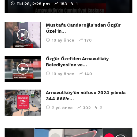
Eki 28, 2:29 pm
193
1
Mustafa Candaroğlu’ndan Özgür
Özel’in…
10 ay önce
170
Özgür Özel’den Arnavutköy
Belediyesi’ne ve…
10 ay önce
140
Arnavutköy’ün nüfusu 2024 yılında
344.868’e…
2 yıl önce
302
2