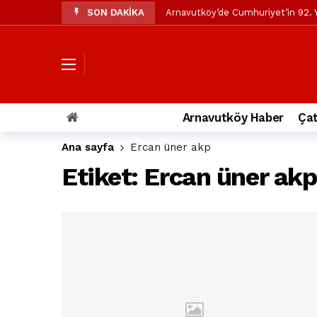
SON DAKİKA
Arnavutköy’de Cumhuriyet’in 92. Y
Mustafa Candaroğlu’ndan Özgür Öze
Özgür Özel’den Arnavutköy Beledi
Arnavutköy’ün nüfusu 2024 yılınd
Arnavutköy Taşoluk’ta seyir halin
Arnavutköy Haber
Çat
Arnavutköy İmrahor Mahallesi saki
Ana sayfa
Ercan üner akp
Arnavutköy’de 29 Ekim Cumhuriye
Etiket:
Ercan üner akp
Toprak kaydı: 3 hafriyat kamyonu b
İstanbul Havalimanı yolundaki kaz
Arnavutkoy Belediyesi’ne su baskı