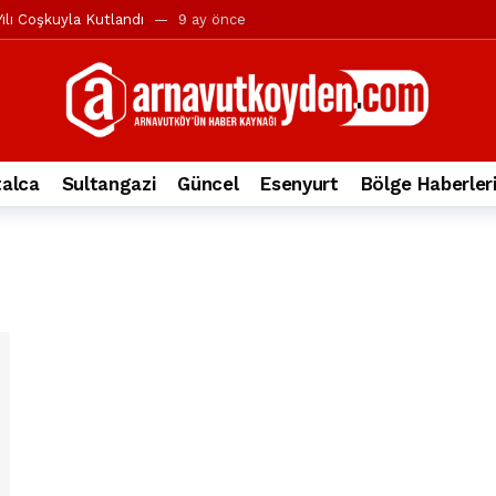
ılı Coşkuyla Kutlandı
9 ay önce
l’in iddialarına yanıt geldi
10 ay önce
yesi’ne ve Mustafa Candaroğlu’na yönelik suçlamalar
10 ay önce
a 344.868’e ulaştı
1 yıl önce
deki otomobil alev alev yandı.
2 yıl önce
alca
Sultangazi
Güncel
Esenyurt
Bölge Haberler
nleri protesto gösterisi düzenledi
2 yıl önce
t Bayramı kutlamaları coşkuyla gerçekleşti
2 yıl önce
irbirlerinin üzerine devrildi
2 yıl önce
ada, taksideki yolcu öldü
3 yıl önce
nı tepkisi
3 yıl önce