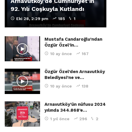
Arnavutköy’de Cumhuriyet’in
92. Yılı Coşkuyla Kutlandı
Eki 28, 2:29 pm
185
1
Mustafa Candaroğlu’ndan
Özgür Özel’in…
10 ay önce
167
Özgür Özel’den Arnavutköy
Belediyesi’ne ve…
10 ay önce
138
Arnavutköy’ün nüfusu 2024
yılında 344.868’e…
1 yıl önce
296
2