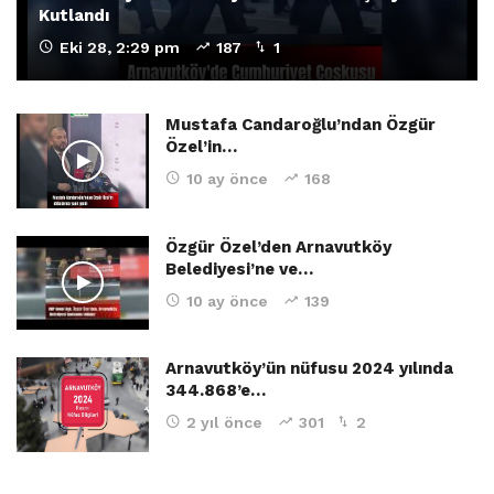
Kutlandı
Eki 28, 2:29 pm
187
1
Mustafa Candaroğlu’ndan Özgür
Özel’in…
10 ay önce
168
Özgür Özel’den Arnavutköy
Belediyesi’ne ve…
10 ay önce
139
Arnavutköy’ün nüfusu 2024 yılında
344.868’e…
2 yıl önce
301
2