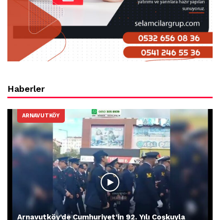
Haberler
ARNAVUTKÖY
Arnavutköy’de Cumhuriyet’in 92. Yılı Coşkuyla