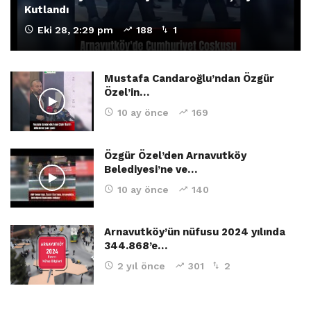
Kutlandı
Eki 28, 2:29 pm
188
1
Mustafa Candaroğlu’ndan Özgür
Özel’in…
10 ay önce
169
Özgür Özel’den Arnavutköy
Belediyesi’ne ve…
10 ay önce
140
Arnavutköy’ün nüfusu 2024 yılında
344.868’e…
2 yıl önce
301
2