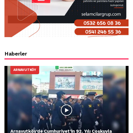
Haberler
ARNAVUTKÖY
Arnavutköy’de Cumhuriyet’in 92. Yılı Coşkuyla