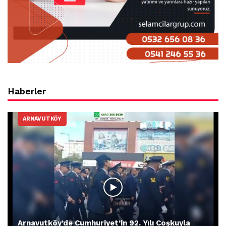
Haberler
ARNAVUTKÖY
Arnavutköy’de Cumhuriyet’in 92. Yılı Coşkuyla