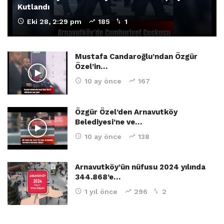
Kutlandı
Eki 28, 2:29 pm
185
1
Mustafa Candaroğlu’ndan Özgür
Özel’in…
10 ay önce
167
Özgür Özel’den Arnavutköy
Belediyesi’ne ve…
10 ay önce
138
Arnavutköy’ün nüfusu 2024 yılında
344.868’e…
1 yıl önce
296
2