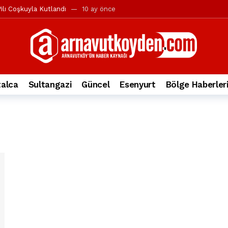
ılı Coşkuyla Kutlandı
10 ay önce
l’in iddialarına yanıt geldi
10 ay önce
yesi’ne ve Mustafa Candaroğlu’na yönelik suçlamalar
10 ay önce
a 344.868’e ulaştı
2 yıl önce
deki otomobil alev alev yandı.
2 yıl önce
alca
Sultangazi
Güncel
Esenyurt
Bölge Haberler
nleri protesto gösterisi düzenledi
2 yıl önce
t Bayramı kutlamaları coşkuyla gerçekleşti
2 yıl önce
irbirlerinin üzerine devrildi
2 yıl önce
ada, taksideki yolcu öldü
3 yıl önce
nı tepkisi
3 yıl önce