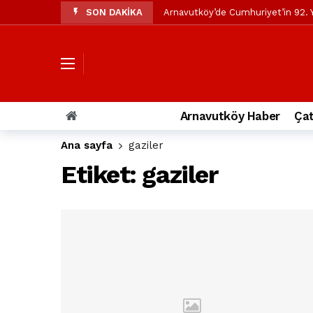
SON DAKİKA
Arnavutköy’de Cumhuriyet’in 92. Y
Mustafa Candaroğlu’ndan Özgür Öze
Özgür Özel’den Arnavutköy Beledi
Arnavutköy’ün nüfusu 2024 yılınd
Arnavutköy Taşoluk’ta seyir halin
Arnavutköy Haber
Çat
Arnavutköy İmrahor Mahallesi saki
Ana sayfa
gaziler
Arnavutköy’de 29 Ekim Cumhuriye
Etiket:
gaziler
Toprak kaydı: 3 hafriyat kamyonu b
İstanbul Havalimanı yolundaki kaz
Arnavutkoy Belediyesi’ne su baskı