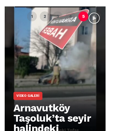
VIDEO GALERI
ARNA
Arnavutköy
Ar
Taşoluk’ta seyir
İm
halindeki
Ma