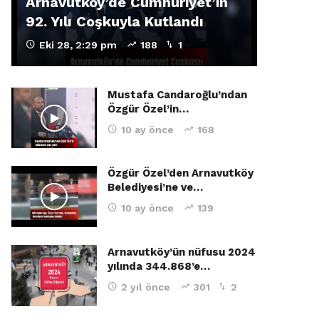
Arnavutköy’de Cumhuriyet’in
92. Yılı Coşkuyla Kutlandı
Eki 28, 2:29 pm
188
1
Mustafa Candaroğlu’ndan
Özgür Özel’in…
10 ay önce
168
Özgür Özel’den Arnavutköy
Belediyesi’ne ve…
10 ay önce
139
Arnavutköy’ün nüfusu 2024
yılında 344.868’e…
2 yıl önce
301
2