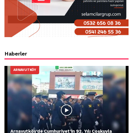
Haberler
ARNAVUTKÖY
Arnavutköy’de Cumhuriyet’in 92. Yılı Coşkuyla