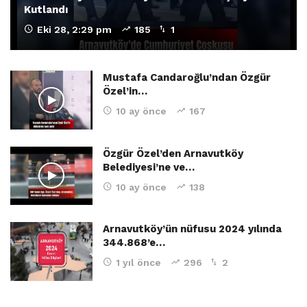
Kutlandı
Eki 28, 2:29 pm
185
1
Mustafa Candaroğlu’ndan Özgür
Özel’in…
10 ay önce
167
Özgür Özel’den Arnavutköy
Belediyesi’ne ve…
10 ay önce
138
Arnavutköy’ün nüfusu 2024 yılında
344.868’e…
1 yıl önce
296
2