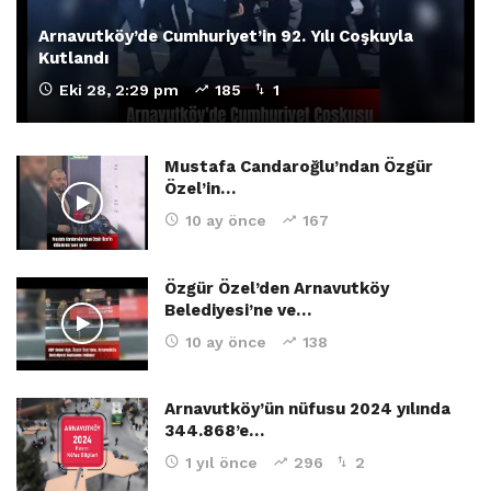
Arnavutköy’de Cumhuriyet’in 92. Yılı Coşkuyla
Kutlandı
Eki 28, 2:29 pm
185
1
Mustafa Candaroğlu’ndan Özgür
Özel’in…
10 ay önce
167
Özgür Özel’den Arnavutköy
Belediyesi’ne ve…
10 ay önce
138
Arnavutköy’ün nüfusu 2024 yılında
344.868’e…
1 yıl önce
296
2