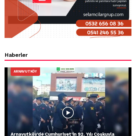
Haberler
ARNAVUTKÖY
Arnavutköy’de Cumhuriyet’in 92. Yılı Coşkuyla