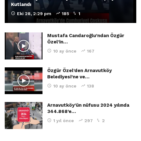
Kutlandı
Eki 28, 2:29 pm
185
1
Mustafa Candaroğlu’ndan Özgür
Özel’in…
10 ay önce
167
Özgür Özel’den Arnavutköy
Belediyesi’ne ve…
10 ay önce
138
Arnavutköy’ün nüfusu 2024 yılında
344.868’e…
1 yıl önce
297
2