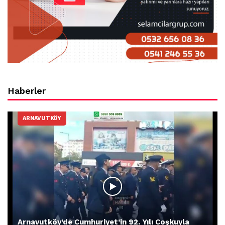
Haberler
ARNAVUTKÖY
Arnavutköy’de Cumhuriyet’in 92. Yılı Coşkuyla