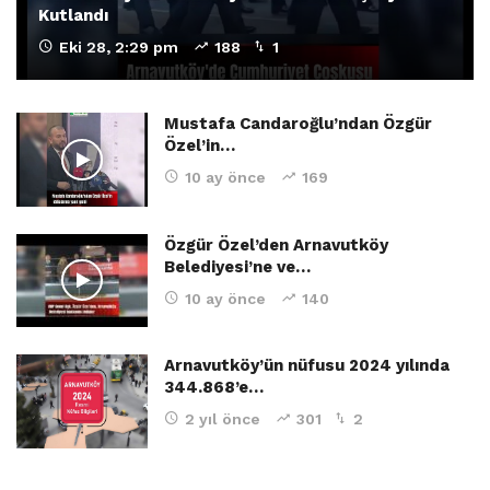
Kutlandı
Eki 28, 2:29 pm
188
1
Mustafa Candaroğlu’ndan Özgür
Özel’in…
10 ay önce
169
Özgür Özel’den Arnavutköy
Belediyesi’ne ve…
10 ay önce
140
Arnavutköy’ün nüfusu 2024 yılında
344.868’e…
2 yıl önce
301
2