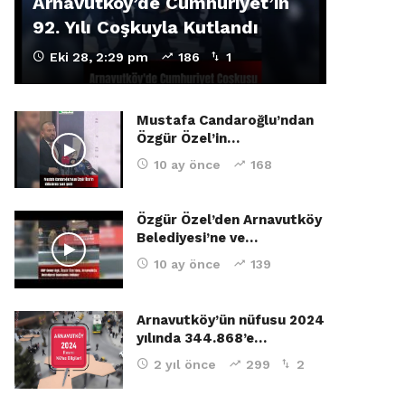
Arnavutköy’de Cumhuriyet’in
92. Yılı Coşkuyla Kutlandı
Eki 28, 2:29 pm
186
1
Mustafa Candaroğlu’ndan
Özgür Özel’in…
10 ay önce
168
Özgür Özel’den Arnavutköy
Belediyesi’ne ve…
10 ay önce
139
Arnavutköy’ün nüfusu 2024
yılında 344.868’e…
2 yıl önce
299
2