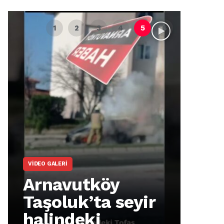
VIDEO GALERI
ARNA
Arnavutköy
Ar
Taşoluk’ta seyir
İm
halindeki
Ma