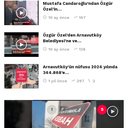
Mustafa Candaroğlu’ndan Özgür
Özel’in…
10 ay önce
167
Özgür Özel’den Arnavutköy
Belediyesi’ne ve…
10 ay önce
138
Arnavutköy’ün nüfusu 2024 yılında
344.868’e…
1 yıl önce
297
2