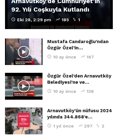
Arnavutköy’de Cumhuriyet’in
92. Yılı Coşkuyla Kutlandı
Eki 28, 2:29 pm
185
1
Mustafa Candaroğlu’ndan
Özgür Özel’in…
10 ay önce
167
Özgür Özel’den Arnavutköy
Belediyesi’ne ve…
10 ay önce
138
Arnavutköy’ün nüfusu 2024
yılında 344.868’e…
1 yıl önce
297
2