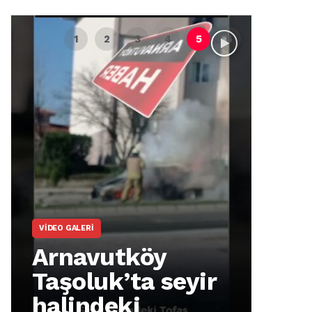
VIDEO GALERI
ARNA
Arnavutköy
Ar
Taşoluk’ta seyir
İm
halindeki
Ma