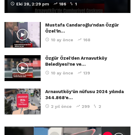
Eki 28, 2:29 pm
186
1
Mustafa Candaroğlu’ndan Özgür
Özel’in…
10 ay önce
168
Özgür Özel’den Arnavutköy
Belediyesi’ne ve…
10 ay önce
139
Arnavutköy’ün nüfusu 2024 yılında
344.868’e…
2 yıl önce
299
2