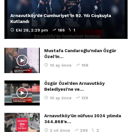
Arnavutköy’de Cumhuriyet’in 92. Yılı Coşkuyla
Kutlandı
Eki 28, 2:29 pm
186
1
Mustafa Candaroğlu’ndan Özgür
Özel’in…
10 ay önce
168
Özgür Özel’den Arnavutköy
Belediyesi’ne ve…
10 ay önce
139
Arnavutköy’ün nüfusu 2024 yılında
344.868’e…
2 yıl önce
299
2