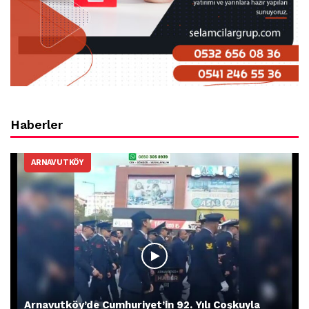
Haberler
ARNAVUTKÖY
Arnavutköy’de Cumhuriyet’in 92. Yılı Coşkuyla