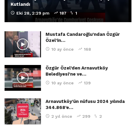
Kutlandı
Eki 28, 2:29 pm
187
1
Mustafa Candaroğlu’ndan Özgür
Özel’in…
10 ay önce
168
Özgür Özel’den Arnavutköy
Belediyesi’ne ve…
10 ay önce
139
Arnavutköy’ün nüfusu 2024 yılında
344.868’e…
2 yıl önce
299
2