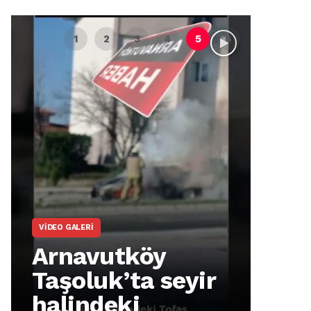
VIDEO GALERI
ARNA
Arnavutköy
Ar
Taşoluk’ta seyir
İm
halindeki
Ma