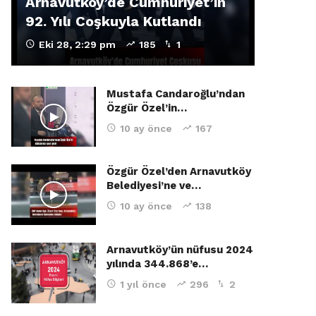
Arnavutköy’de Cumhuriyet’in
92. Yılı Coşkuyla Kutlandı
Eki 28, 2:29 pm
185
1
Mustafa Candaroğlu’ndan
Özgür Özel’in…
10 ay önce
167
Özgür Özel’den Arnavutköy
Belediyesi’ne ve…
10 ay önce
138
Arnavutköy’ün nüfusu 2024
yılında 344.868’e…
1 yıl önce
296
2