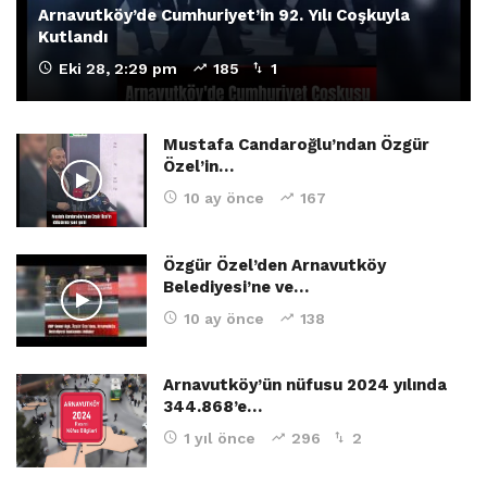
Arnavutköy’de Cumhuriyet’in 92. Yılı Coşkuyla
Kutlandı
Eki 28, 2:29 pm
185
1
Mustafa Candaroğlu’ndan Özgür
Özel’in…
10 ay önce
167
Özgür Özel’den Arnavutköy
Belediyesi’ne ve…
10 ay önce
138
Arnavutköy’ün nüfusu 2024 yılında
344.868’e…
1 yıl önce
296
2