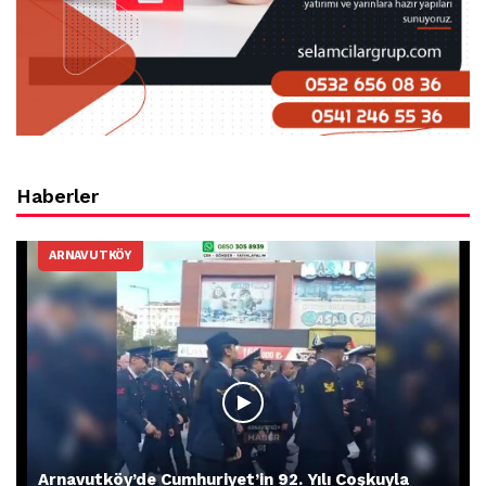
Haberler
ARNAVUTKÖY
Arnavutköy’de Cumhuriyet’in 92. Yılı Coşkuyla