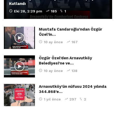
Kutlandı
Eki 28, 2:29 pm
185
1
Mustafa Candaroğlu’ndan Özgür
Özel’in…
10 ay önce
167
Özgür Özel’den Arnavutköy
Belediyesi’ne ve…
10 ay önce
138
Arnavutköy’ün nüfusu 2024 yılında
344.868’e…
1 yıl önce
297
2