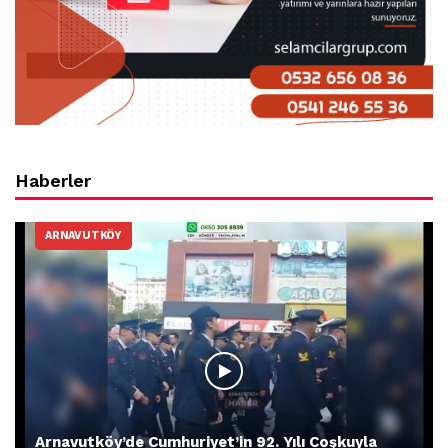
Haberler
ARNAVUTKÖY
Arnavutköy’de Cumhuriyet’in 92. Yılı Coşkuyla