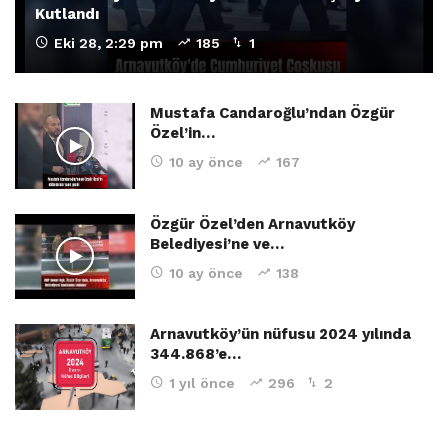
Kutlandı
Eki 28, 2:29 pm
185
1
Mustafa Candaroğlu’ndan Özgür
Özel’in…
10 ay önce
167
Özgür Özel’den Arnavutköy
Belediyesi’ne ve…
10 ay önce
138
Arnavutköy’ün nüfusu 2024 yılında
344.868’e…
1 yıl önce
296
2