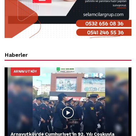
Haberler
ARNAVUTKÖY
Arnavutköy’de Cumhuriyet’in 92. Yılı Coşkuyla