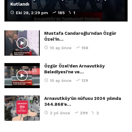
Kutlandı
Eki 28, 2:29 pm
185
1
Mustafa Candaroğlu’ndan Özgür
Özel’in…
10 ay önce
168
Özgür Özel’den Arnavutköy
Belediyesi’ne ve…
10 ay önce
139
Arnavutköy’ün nüfusu 2024 yılında
344.868’e…
2 yıl önce
299
2