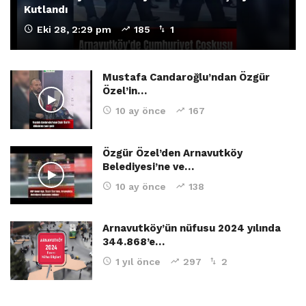
Kutlandı
Eki 28, 2:29 pm
185
1
Mustafa Candaroğlu’ndan Özgür
Özel’in…
10 ay önce
167
Özgür Özel’den Arnavutköy
Belediyesi’ne ve…
10 ay önce
138
Arnavutköy’ün nüfusu 2024 yılında
344.868’e…
1 yıl önce
297
2