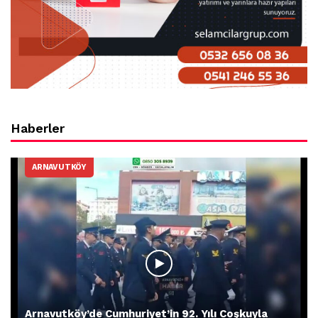
Haberler
ARNAVUTKÖY
Arnavutköy’de Cumhuriyet’in 92. Yılı Coşkuyla