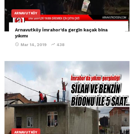
ARNAVUTKÖY
Arnavutköy İmrahor’da gergin kaçak bina
yıkımı
Mar 14, 2019
438
ARNAVUTKÖY