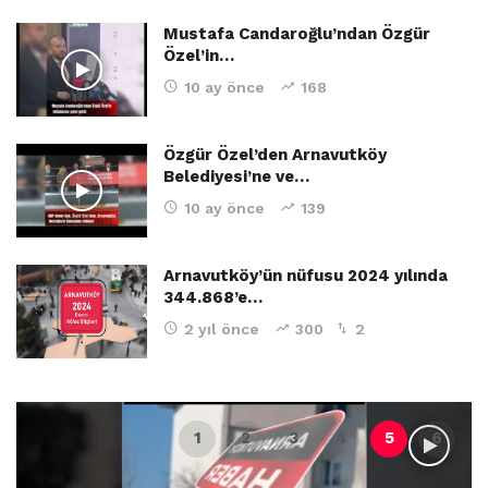
Mustafa Candaroğlu’ndan Özgür
Özel’in…
10 ay önce
168
Özgür Özel’den Arnavutköy
Belediyesi’ne ve…
10 ay önce
139
Arnavutköy’ün nüfusu 2024 yılında
344.868’e…
2 yıl önce
300
2