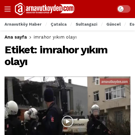
Arnavutköy Haber
Çatalca
Sultangazi
Güncel
Es
Ana sayfa
imrahor yıkım olayı
Etiket:
imrahor yıkım
olayı