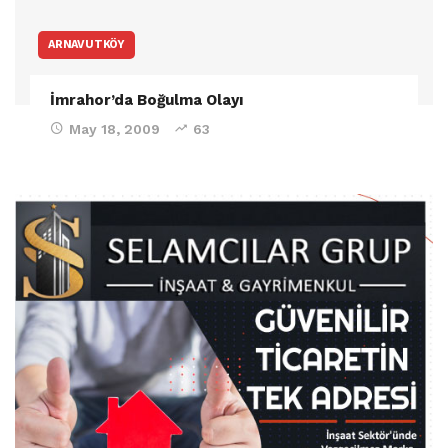
ARNAVUTKÖY
İmrahor’da Boğulma Olayı
May 18, 2009
63