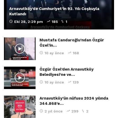
Arnavutköy’de Cumhuriyet’in 92. Yılı Coşkuyla
Kutlandı
Eki 28, 2:29 pm
185
1
Mustafa Candaroğlu’ndan Özgür
Özel’in…
10 ay önce
168
Özgür Özel’den Arnavutköy
Belediyesi’ne ve…
10 ay önce
139
Arnavutköy’ün nüfusu 2024 yılında
344.868’e…
2 yıl önce
299
2